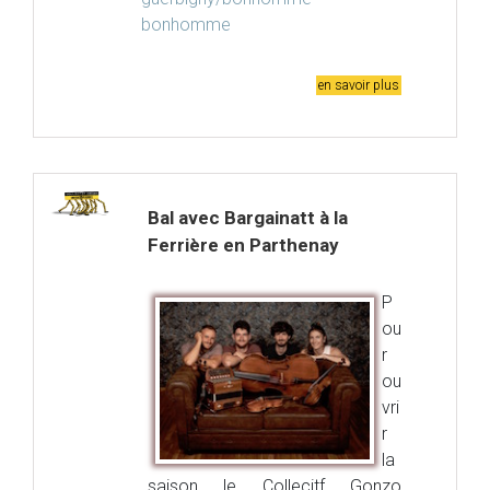
bonhomme
en savoir plus
Bal avec Bargainatt à la
Ferrière en Parthenay
P
ou
r
ou
vri
r
la
saison le Collecitf Gonzo