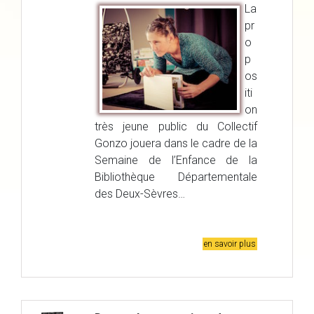
La
pr
o
p
os
iti
on
très jeune public du Collectif
Gonzo jouera dans le cadre de la
Semaine de l’Enfance de la
Bibliothèque Départementale
des Deux-Sèvres…
en savoir plus