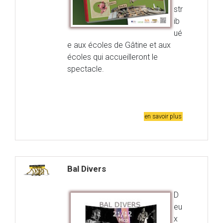
str
ib
ué
e aux écoles de Gâtine et aux
écoles qui accueilleront le
spectacle.
en savoir plus
Bal Divers
D
eu
x