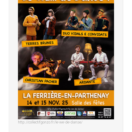
http://collectifgonzo.fr/le-we-de-danse/