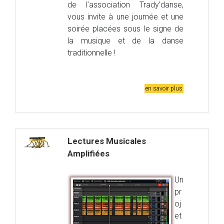
de l’association Trady’danse,
vous invite à une journée et une
soirée placées sous le signe de
la musique et de la danse
traditionnelle !
en savoir plus
Lectures Musicales
Amplifiées
Un
pr
oj
et