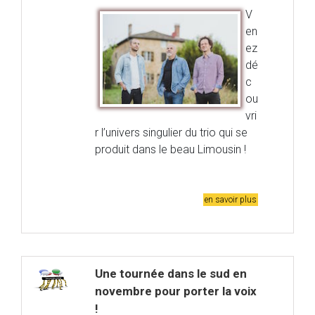
V
en
ez
dé
c
ou
vri
r l’univers singulier du trio qui se
produit dans le beau Limousin !
en savoir plus
Une tournée dans le sud en
novembre pour porter la voix
!