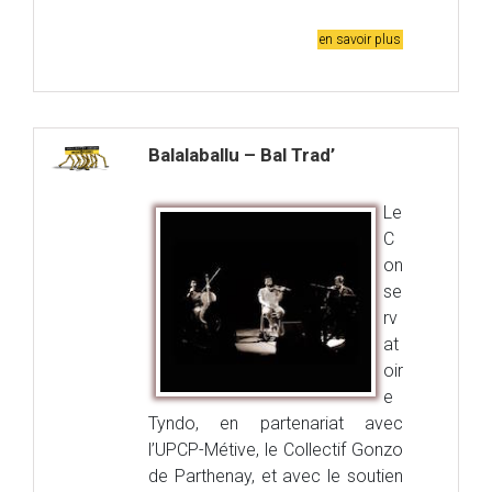
en savoir plus
Balalaballu – Bal Trad’
Le
C
on
se
rv
at
oir
e
Tyndo, en partenariat avec
l’UPCP-Métive, le Collectif Gonzo
de Parthenay, et avec le soutien