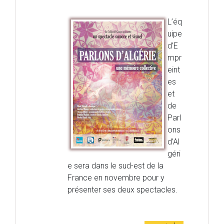
L’éq
uipe
d’E
mpr
eint
es
et
de
Parl
ons
d’Al
géri
e sera dans le sud-est de la
France en novembre pour y
présenter ses deux spectacles.