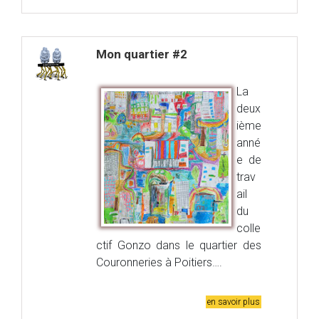
Mon quartier #2
La
deux
ième
anné
e de
trav
ail
du
colle
ctif Gonzo dans le quartier des
Couronneries à Poitiers….
en savoir plus