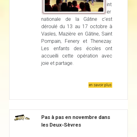
int
er
nationale de la Gâtine c’est
déroulé du 13 au 17 octobre à
Vasles, Mazière en Gâtine, Saint
Pompain, Fenery et Thenezay.
Les enfants des écoles ont
accueilli cette opération avec
joie et partage.
en savoir plus
Pas à pas en novembre dans
les Deux-Sèvres