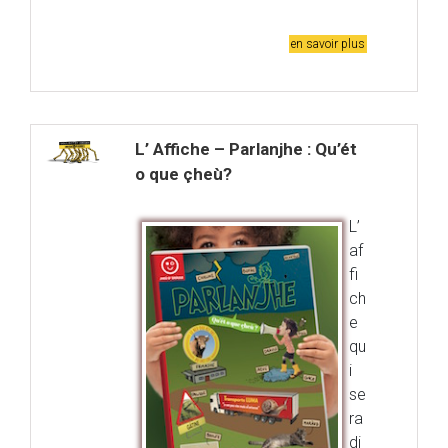
en savoir plus
L’ Affiche – Parlanjhe : Qu’ét
o que çheù?
L’
af
fi
ch
e
qu
i
se
ra
di