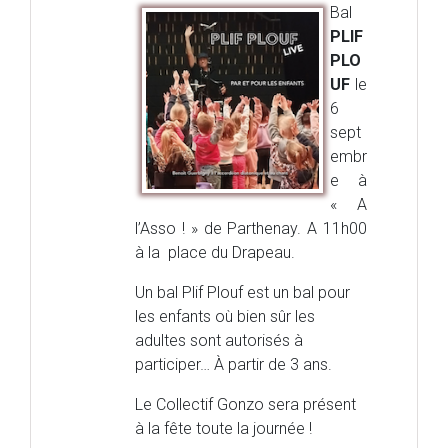
Bal
PLIF
PLO
UF
le
6
sept
embr
e à
« A
l’Asso ! » de Parthenay. A 11h00
à la p
lace du Drapeau
.
Un bal Plif Plouf est un bal pour
les enfants où bien sûr les
adultes sont autorisés à
participer…
À partir de 3 ans.
Le Collectif Gonzo sera présent
à la fête toute la journée !