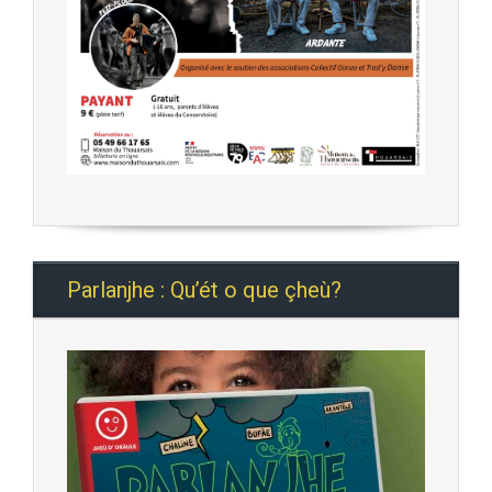
Parlanjhe : Qu’ét o que çheù?