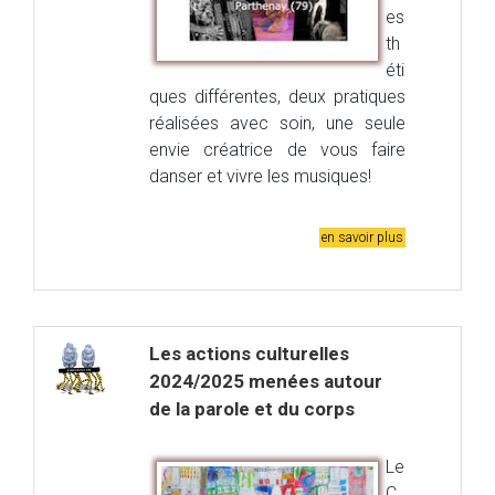
es
th
éti
ques différentes, deux pratiques
réalisées avec soin, une seule
envie créatrice de vous faire
danser et vivre les musiques!
en savoir plus
Les actions culturelles
2024/2025 menées autour
de la parole et du corps
Le
C