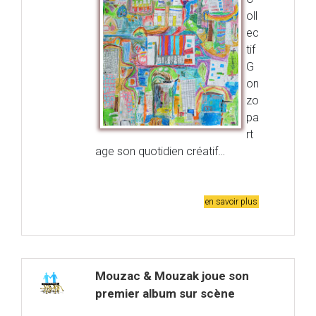
oll
ec
tif
G
on
zo
pa
rt
age son quotidien créatif…
en savoir plus
Mouzac & Mouzak joue son
premier album sur scène