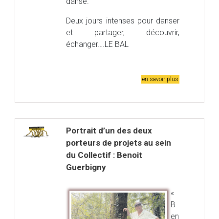
danse.
Deux jours intenses pour danser
et partager, découvrir,
échanger….LE BAL
en savoir plus
Portrait d’un des deux
porteurs de projets au sein
du Collectif : Benoit
Guerbigny
«
B
en