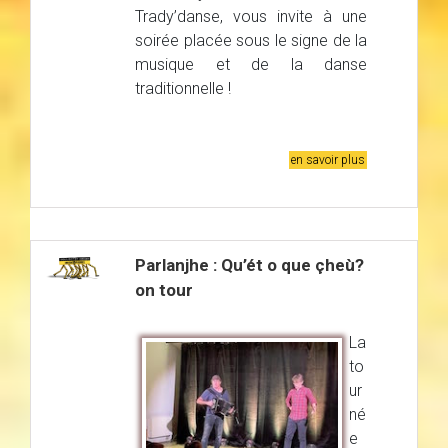
Trady’danse, vous invite à une
soirée placée sous le signe de la
musique et de la danse
traditionnelle !
en savoir plus
Parlanjhe : Qu’ét o que çheù?
on tour
La
to
ur
né
e