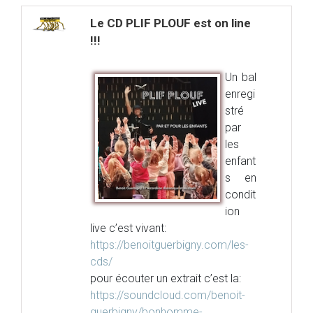
Le CD PLIF PLOUF est on line
!!!
Un bal
enregi
stré
par
les
enfant
s en
condit
ion
live c’est vivant:
https://benoitguerbigny.com/les-
cds/
pour écouter un extrait c’est la:
https://soundcloud.com/benoit-
guerbigny/bonhomme-