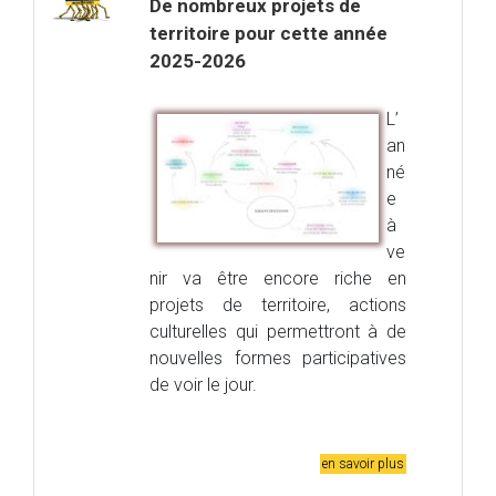
De nombreux projets de
territoire pour cette année
2025-2026
L’
an
né
e
à
ve
nir va être encore riche en
projets de territoire, actions
culturelles qui permettront à de
nouvelles formes participatives
de voir le jour.
en savoir plus