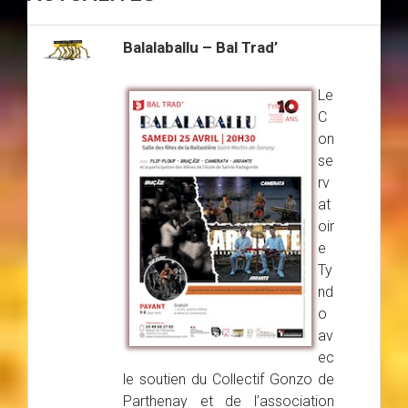
Balalaballu – Bal Trad’
Le
C
on
se
rv
at
oir
e
Ty
nd
o
av
ec
le soutien du Collectif Gonzo de
Parthenay et de l’association