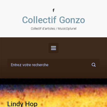
Skip to main content
Collectif Gonzo
Collectif d'artistes / MusicOpluriel
Accueil
Lindy Hop
Lindy Hop