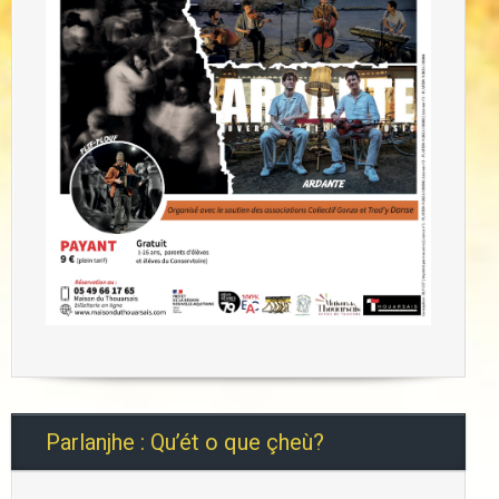
Parlanjhe : Qu’ét o que çheù?