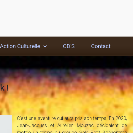
Action Culturelle
CD’S
Contact
k !
C’est une aventure qui aura pris son temps. En 2020,
Jean-Jacques et Aurélien Mouzac décidaient de
mettre un terme au groupe Sale Petit Bonhomme