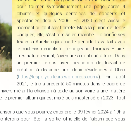
pour tourner symboliquement une page après 4
albums et quelques centaines de concerts et
spectacles depuis 2006. En 2020 c’est aussi le
moment où tout s’est arrêté. Mais la plume de Jean-
Jacques, elle, s’est remise en marche. Il a confié ses
textes à Aurélien qui à cette période travaillait avec
le multi-instrumentiste limougeaud Thomas Hilaire.
Très naturellement, l’aventure a continué à trois. Dans
un premier temps avec beaucoup de travail de
création à distance puis deux résidences à Obro
(
https://lespolyculteurs.wordpress.com/
). Fin août
2021, le trio a présenté 50 minutes dans le cadre de
 L’univers mêlant la chanson à texte au son voire à une matière
ne le premier album qui est mixé puis masterisé en 2023. Tout
chansons que vous pourrez entendre le 09 février 2024 à 19h à
ofiterons pour fêter la sortie officielle de l’album que vous