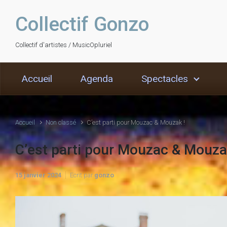
Skip to main content
Collectif Gonzo
Collectif d'artistes / MusicOpluriel
Accueil
Agenda
Spectacles
Accueil
Non classé
C’est parti pour Mouzac & Mouzak !
C’est parti pour Mouzac & Mouza
15 janvier 2024
Ecrit par
gonzo