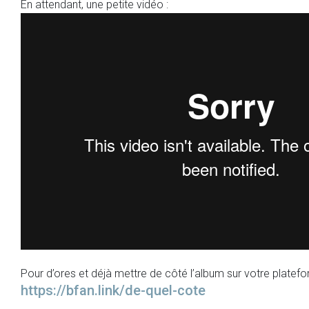
En attendant, une petite vidéo :
Pour d’ores et déjà mettre de côté l’album sur votre plateform
https://bfan.link/de-quel-cote