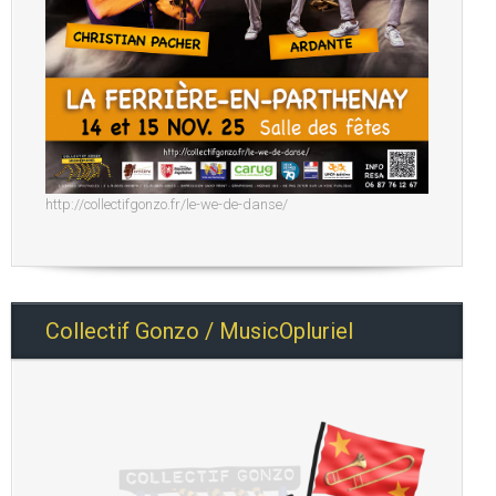
http://collectifgonzo.fr/le-we-de-danse/
Collectif Gonzo / MusicOpluriel