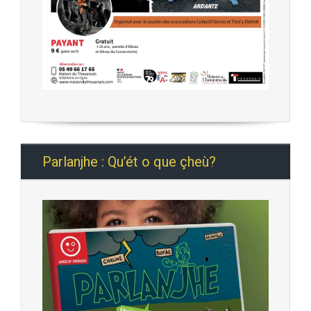
Parlanjhe : Qu’ét o que çheù?