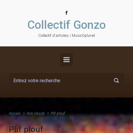
Skip to main content
Collectif Gonzo
Collectif d'artistes / MusicOpluriel
Accueil
Non classé
Plif plouf
Plif plouf