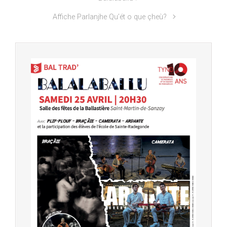
Affiche Parlanjhe Qu’ét o que çheù?