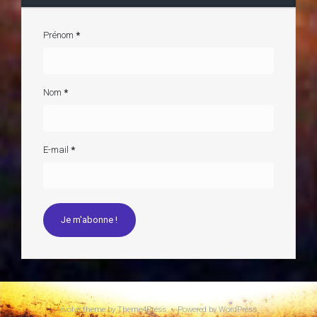
Prénom
*
Nom
*
E-mail
*
evolve
theme by Theme4Press • Powered by
WordPress