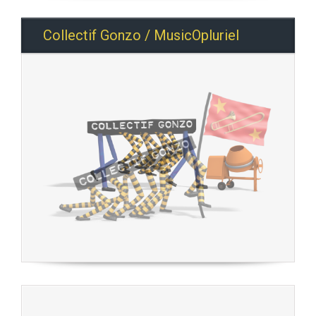
Collectif Gonzo / MusicOpluriel