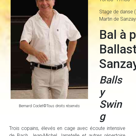
Stage de danse 
Martin de Sanzay
Bal à p
Ballas
Sanza
Balls
y
Swin
Bernard Coclet©Tous droits réservés
g
Trois copains, élevés en cage avec écoute intensive
de Bach, Jean-Michel Jarretelle et autres répertoire