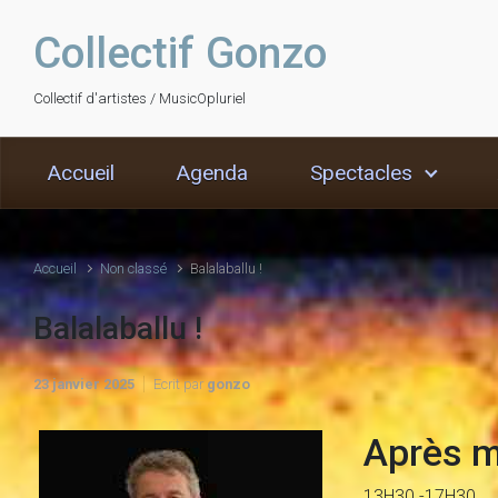
Skip to main content
Collectif Gonzo
Collectif d'artistes / MusicOpluriel
Accueil
Agenda
Spectacles
Accueil
Non classé
Balalaballu !
Balalaballu !
23 janvier 2025
Ecrit par
gonzo
Après m
13H30 -17H30