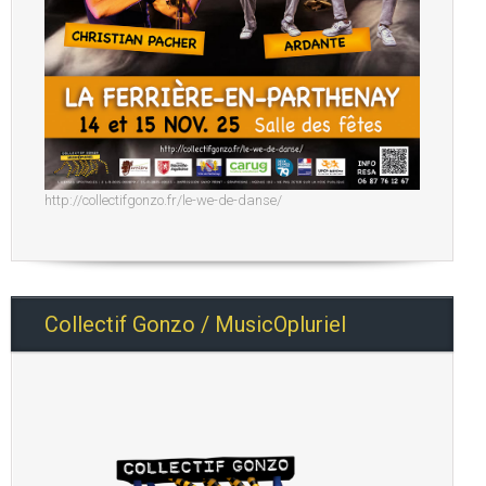
http://collectifgonzo.fr/le-we-de-danse/
Collectif Gonzo / MusicOpluriel