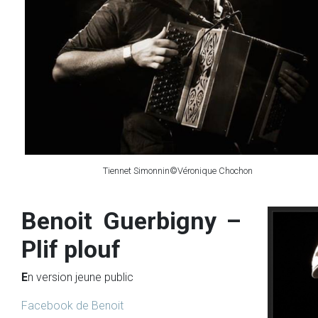
Tiennet Simonnin©Véronique Chochon
Benoit Guerbigny –
Plif plouf
E
n version jeune public
Facebook de Benoit