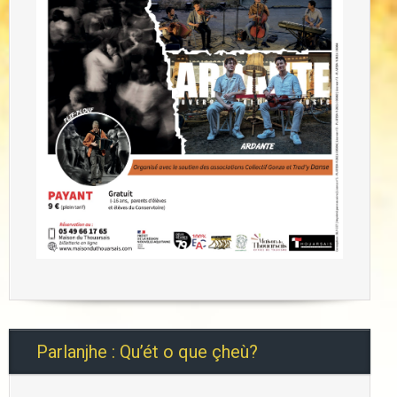
Parlanjhe : Qu’ét o que çheù?