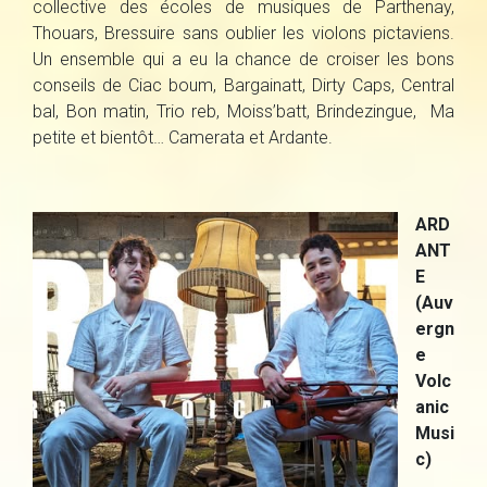
collective des écoles de musiques de Parthenay,
Thouars, Bressuire sans oublier les violons pictaviens.
Un ensemble qui a eu la chance de croiser les bons
conseils de Ciac boum, Bargainatt, Dirty Caps, Central
bal, Bon matin, Trio reb, Moiss’batt, Brindezingue, Ma
petite et bientôt… Camerata et Ardante.
ARD
ANT
E
(Auv
ergn
e
Volc
anic
Musi
c)