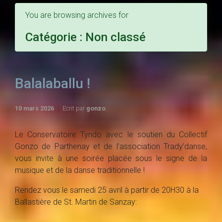
You are browsing archives for
Catégorie : Non classé
Balalaballu !
10 mars 2026
Ecrit par
gonzo
Le Conservatoire Tyndo avec le soutien du Collectif
Gonzo de Parthenay et de l’association Trady’danse,
vous invite à une soirée placée sous le signe de la
musique et de la danse traditionnelle !
Rendez vous le samedi 25 avril à partir de 20H30 à la
Ballastière de St. Martin de Sanzay: