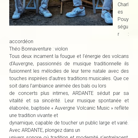
Charl
es
Pouy
ségu
r :
accordéon
Théo Bonnaventure : violon
Tous deux incarnent la fougue et l’énergie des volcans
d’Auvergne, passionnés de musique traditionnelle ils
fusionnent les mélodies de leur terre natale avec des
touches inspirées d’autres traditions musicales. Que ce
soit dans l’ambiance animée des bals ou lors
de concerts plus intimes, ARDANTE séduit par sa
vitalité et sa sincérité. Leur musique spontanée et
élaborée, baptisée « Auvergne Volcanic Music » reflète
une tradition vivante et
dynamique, capable de toucher un public large et varié.
Avec ARDANTE, plongez dans un
univers sonore où tradition et modernité s’entrelacent,