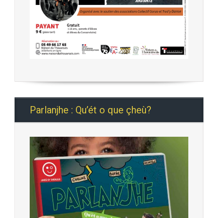
Parlanjhe : Qu’ét o que çheù?