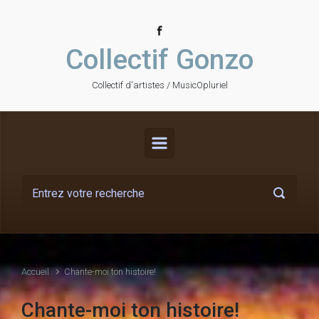
Skip to main content
Collectif Gonzo
Collectif d'artistes / MusicOpluriel
Accueil
Chante-moi ton histoire!
Chante-moi ton histoire!