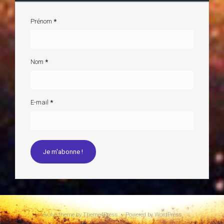
Prénom
*
Nom
*
E-mail
*
evolve
theme by Theme4Press • Powered by
WordPress