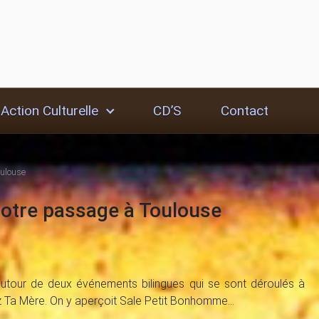
Action Culturelle
CD’S
Contact
oulouse
notre passage à Toulouse
 autour de deux événements bilingues qui se sont déroulés à
ez Ta Mère. On y aperçoit Sale Petit Bonhomme…