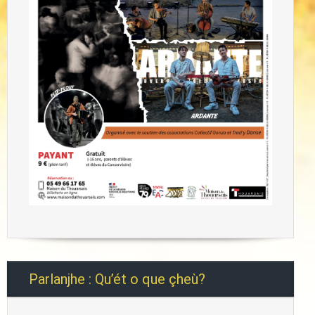
Parlanjhe : Qu’ét o que çheù?