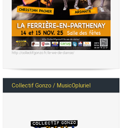
http://collectifgonzo.fr/le-we-de-danse/
Collectif Gonzo / MusicOpluriel