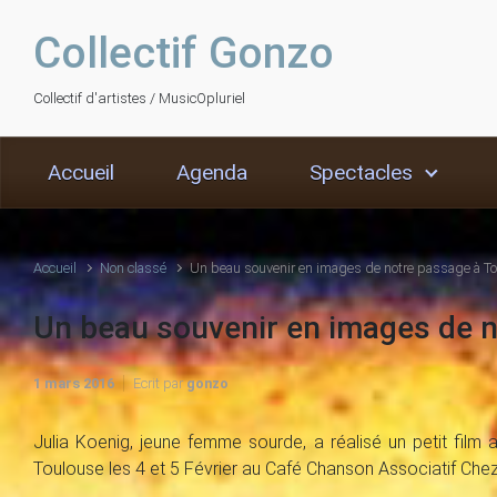
Skip to main content
Collectif Gonzo
Collectif d'artistes / MusicOpluriel
Accueil
Agenda
Spectacles
Accueil
Non classé
Un beau souvenir en images de notre passage à T
Un beau souvenir en images de 
1 mars 2016
Ecrit par
gonzo
Julia Koenig, jeune femme sourde, a réalisé un petit film
Toulouse les 4 et 5 Février au Café Chanson Associatif Ch