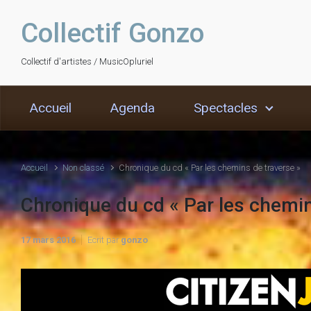
Skip to main content
Collectif Gonzo
Collectif d'artistes / MusicOpluriel
Accueil
Agenda
Spectacles
Accueil
Non classé
Chronique du cd « Par les chemins de traverse »
Chronique du cd « Par les chemin
17 mars 2016
Ecrit par
gonzo