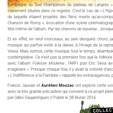
campagne du Sud champenois du plateau de Langres ». D
clairement situées dans ce registre. C’est le cas de « L’Hy
de laquelle étaient projetés des films muets qu’accomp
Chanson de Romy », évocation d’une scène cinématographi
titre même de l’album,
Par les chemins de traverse…
, évoqu
Et en effet, en neuf morceaux, au sein desquels choro, j
musique qui parfois invite à la danse, à l’image de la rep
Viseur. Mais surtout, cette musique, tout le temps, déambu
contemplative. Ce n’est pas la première fois que le folklore rev
avec l’album
Folklore Moderne
; l’ARFI puis Eric Séva av
imaginaire ». Presque chaque fois, il y avait la volonté d’ancr
« L’Indifférence à la Flambée » rappelle les extravagances, 
Francis Jauvain et
Aurélien Mouzac
ont exploré cette voi
avec la très grande précaution qui convient à ce projet plein
par
Gilles Gaujarengues
// Publié le 28 février 2016