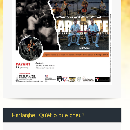
Parlanjhe : Qu’ét o que çheù?