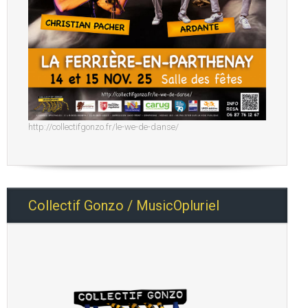
http://collectifgonzo.fr/le-we-de-danse/
Collectif Gonzo / MusicOpluriel