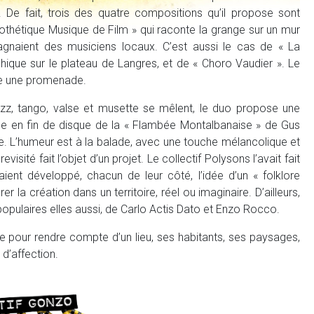
e fait, trois des quatre compositions qu’il propose sont
pothétique Musique de Film » qui raconte la grange sur un mur
agnaient des musiciens locaux. C’est aussi le cas de « La
que sur le plateau de Langres, et de « Choro Vaudier ». Le
e une promenade.
azz, tango, valse et musette se mêlent, le duo propose une
rise en fin de disque de la « Flambée Montalbanaise » de Gus
le. L’humeur est à la balade, avec une touche mélancolique et
isité fait l’objet d’un projet. Le collectif Polysons l’avait fait
aient développé, chacun de leur côté, l’idée d’un « folklore
er la création dans un territoire, réel ou imaginaire. D’ailleurs,
populaires elles aussi, de Carlo Actis Dato et Enzo Rocco.
e pour rendre compte d’un lieu, ses habitants, ses paysages,
 d’affection.