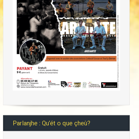
Parlanjhe : Qu’ét o que çheù?