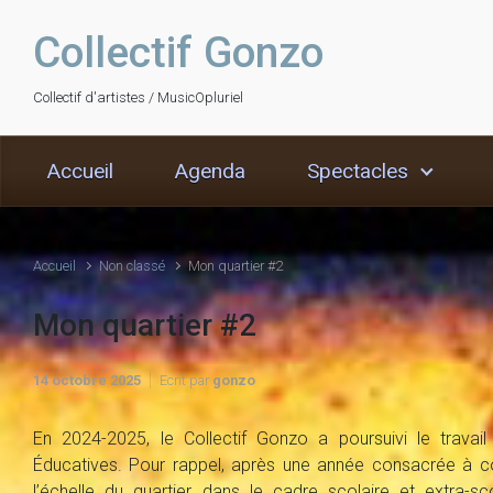
Skip to main content
Collectif Gonzo
Collectif d'artistes / MusicOpluriel
Accueil
Agenda
Spectacles
Accueil
Non classé
Mon quartier #2
Mon quartier #2
14 octobre 2025
Ecrit par
gonzo
En 2024-2025, le Collectif Gonzo a poursuivi le trav
Éducatives. Pour rappel, après une année consacrée à co
l’échelle du quartier, dans le cadre scolaire et extra-sc