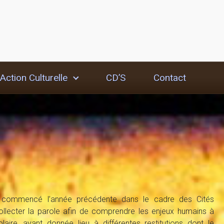
Action Culturelle
CD’S
Contact
ail commencé l’année précédente dans le cadre des Cités
llecter la parole afin de comprendre les enjeux humains à
olaire, ayant donnée lieu à différentes restitutions dont le