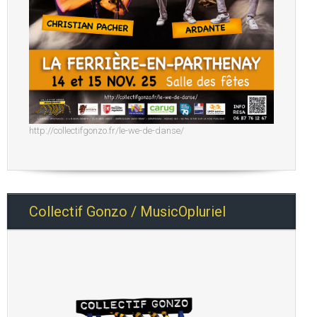
http://collectifgonzo.fr/le-we-de-danse/
Collectif Gonzo / MusicOpluriel